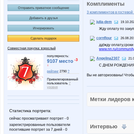
Комплименты
Отправить приватное сообщение
3 комплиментов в гостевой 
Добавить в друзья
julia-dem
19.10.20
Игнорировать
Жду оплату по заку
cornflour
26.08.20
Сделать подарок
дд!жду оплату,срок
Совместная покупка: взрослый
www.nn.ru/community
популярность:
Angelina2307
21.
-3
9107 место
↓
C ДНЕМ РОЖДЕНИЯ
рейтинг
2790
?
Вы не авторизованы! Чтоб
Привилегированный
пользователь
7
уровня
Метки лидеров
Статистика портрета:
сейчас просматривают портрет - 0
зарегистрированные пользователи
Интервью
посетившие портрет за 7 дней - 0